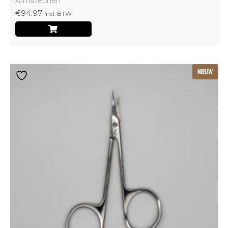
Armsteunen
€
94.97
Incl. BTW
NIEUW