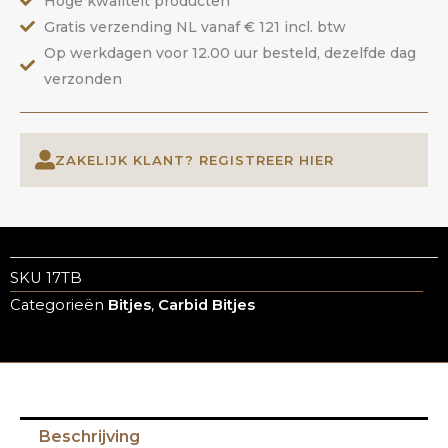
Hoge kwaliteit producten
Gratis verzending NL vanaf € 121 incl. btw
Op werkdagen voor 12.00 uur besteld, dezelfde dag
verzonden
ZAKELIJK KLANT? REGISTREER HIER
SKU
17TB
Categorieën
Bitjes
,
Carbid Bitjes
Beschrijving