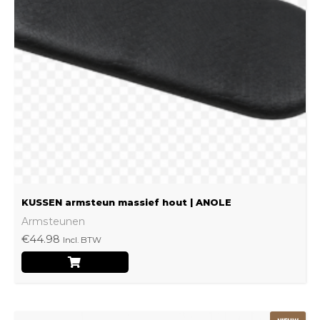
Deze
optie
kan
gekozen
worden
op
de
productpagina
KUSSEN armsteun massief hout | ANOLE
Armsteunen
€
44.98
Incl. BTW