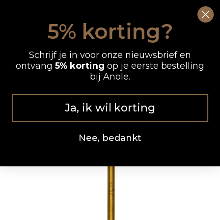
Ga
0
Wink
naar
5% korting?
de
OP WERKDAGEN VOOR 12.00 UUR BESTELD, DEZELFDE DAG VERZONDEN
inhoud
Schrijf je in voor onze nieuwsbrief en
ontvang
5% korting
op je eerste bestelling
bij Anole.
Ja, ik wil korting
Nee, bedankt