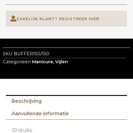
ZAKELIJK KLANT? REGISTREER HIER
SKU
BUFFER150/150
Categorieën
Manicure
,
Vijlen
Beschrijving
Aanvullende informatie
10 stuks