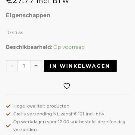
€
27.77
Incl. BTW
Eigenschappen
10 stuks
Buffer
Beschikbaarheid:
Op voorraad
150/150
|
-
+
IN WINKELWAGEN
ANOLE
aantal
Hoge kwaliteit producten
Gratis verzending NL vanaf € 121 incl. btw
Op werkdagen voor 12.00 uur besteld, dezelfde dag
verzonden