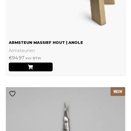
op
de
productpagina
ARMSTEUN MASSIEF HOUT | ANOLE
Armsteunen
€
94.97
Incl. BTW
NIEUW