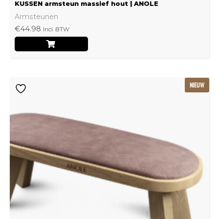
KUSSEN armsteun massief hout | ANOLE
Armsteunen
€
44.98
Incl. BTW
Dit
NIEUW
product
heeft
meerdere
variaties.
Deze
optie
kan
gekozen
worden