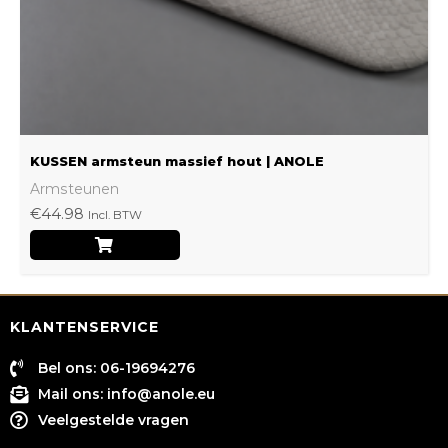
worden
op
de
productpagina
KUSSEN armsteun massief hout | ANOLE
Armsteunen
€
44.98
Incl. BTW
KLANTENSERVICE
Bel ons: 06-19694276
Mail ons:
info@anole.eu
Veelgestelde vragen