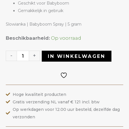
Geschikt voor Babyboom
Gemakkelijk in gebruik
Slowianka | Babyboom Spray | 5 gram
Babyboom
Beschikbaarheid:
Op voorraad
Spray
Orange
-
+
IN WINKELWAGEN
Neon
|
Slowianka
aantal
Hoge kwaliteit producten
Gratis verzending NL vanaf € 121 incl. btw
Op werkdagen voor 12.00 uur besteld, dezelfde dag
verzonden