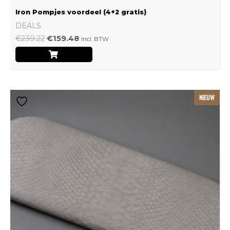
Iron Pompjes voordeel (4+2 gratis)
DEALS
€
239.22
€
159.48
Incl. BTW
Dit
NIEUW
product
heeft
meerdere
variaties.
Deze
optie
kan
gekozen