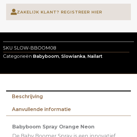
ZAKELIJK KLANT? REGISTREER HIER
SKU
SLOW-BBOOM08
Categorieën
Babyboom
,
Slowianka
,
Nailart
Beschrijving
Aanvullende informatie
Babyboom Spray Orange Neon
De Baby Boomer Spray is een innovatief