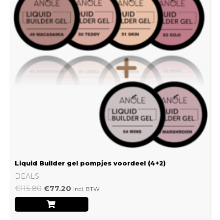
Liquid Builder gel pompjes voordeel (4+2)
DEALS
€
115.80
€
77.20
Incl. BTW