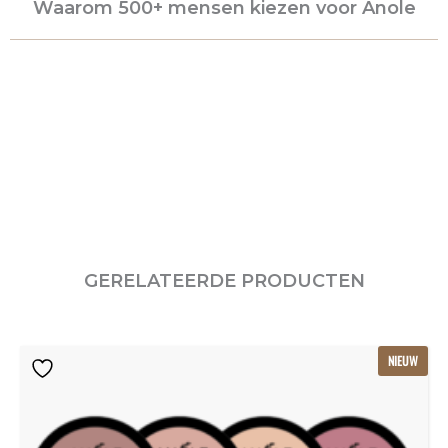
Waarom 500+ mensen kiezen voor Anole
GERELATEERDE PRODUCTEN
Oorspronkelijke
Huidige
NIEUW
prijs
prijs
was:
is:
€115.80.
€77.20.