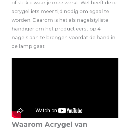
of stokje waar je mee werkt. Wel heeft deze
acrygel iets meer tijd nodig om egaal te
worden. Daarom is het als nagelstyliste
handiger om het product eerst op 4
nagels aan te brengen voordat de hand in
de lamp gaat.
Waarom Acrygel van