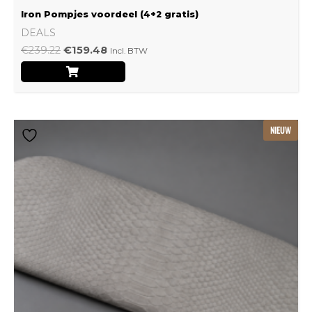
Iron Pompjes voordeel (4+2 gratis)
DEALS
€
239.22
€
159.48
Incl. BTW
Dit
NIEUW
product
heeft
meerdere
variaties.
Deze
optie
kan
gekozen