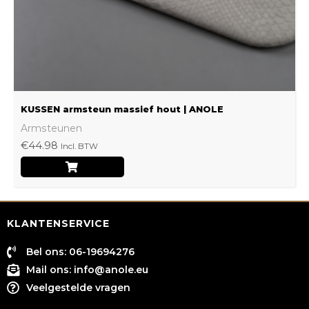
worden
op
de
productpagina
KUSSEN armsteun massief hout | ANOLE
Armsteunen
€
44.98
Incl. BTW
KLANTENSERVICE
Bel ons: 06-19694276
Mail ons:
info@anole.eu
Veelgestelde vragen