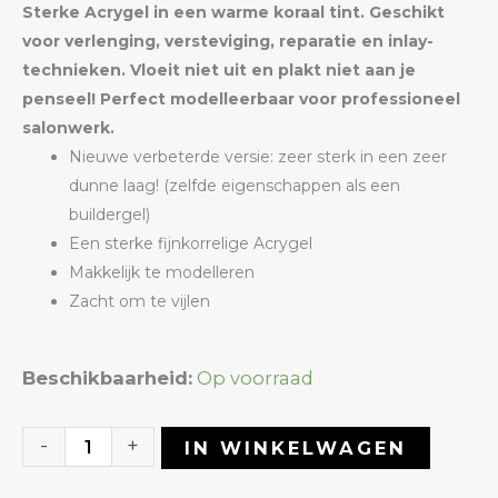
Sterke Acrygel in een warme koraal tint. Geschikt
voor verlenging, versteviging, reparatie en inlay-
technieken. Vloeit niet uit en plakt niet aan je
penseel! Perfect modelleerbaar voor professioneel
salonwerk.
Nieuwe verbeterde versie: zeer sterk in een zeer
dunne laag! (zelfde eigenschappen als een
buildergel)
Een sterke fijnkorrelige Acrygel
Makkelijk te modelleren
Zacht om te vijlen
Acrygel
Beschikbaarheid:
Op voorraad
31
Coral
-
+
IN WINKELWAGEN
Sands