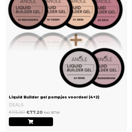
Liquid Builder gel pompjes voordeel (4+2)
DEALS
€
115.80
€
77.20
Incl. BTW