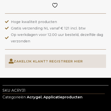
|
ANOLE
aantal
Hoge kwaliteit producten
Gratis verzending NL vanaf € 121 incl. btw
Op werkdagen voor 12.00 uur besteld, dezelfde dag
verzonden
ZAKELIJK KLANT? REGISTREER HIER
SKU
ACRY31
Categorieën
Acrygel
,
Applicatieproducten