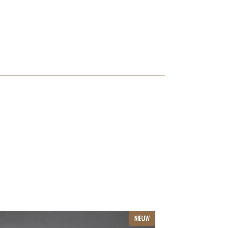
Dit
NIEUW