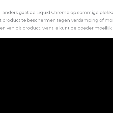
n, anders gaat de Liquid Chrome op sommige plekke
het product te beschermen tegen verdamping of mo
n van dit product, want je kunt de poeder moeilijk