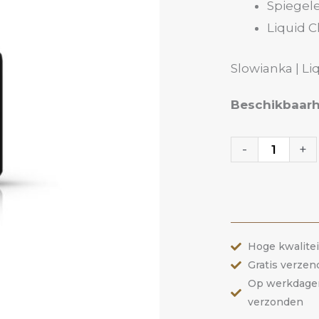
Spiegele
Liquid 
Slowianka | Li
02
Beschikbaarh
Rose
Mirror
-
+
Chrome
|
Slowianka
aantal
Hoge kwalite
Gratis verzen
Op werkdagen 
verzonden