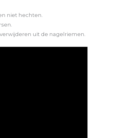
n niet hechten.
rsen.
 verwijderen uit de nagelriemen.