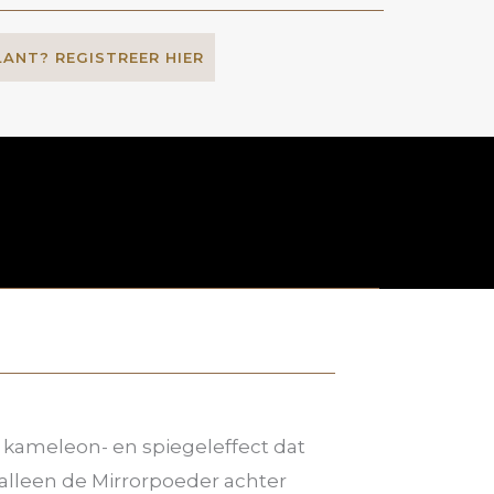
LANT? REGISTREER HIER
n kameleon- en spiegeleffect dat
 alleen de Mirrorpoeder achter