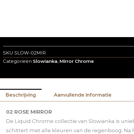
SKU
SLOW-02MIR
Categorieën
Slowianka
,
Mirror Chrome
Beschrijving
Aanvullende informatie
02 ROSE MIRROR
De Liquid Chrome collectie van Slowianka is unie
schittert met alle kleuren van de regenboog. Na 