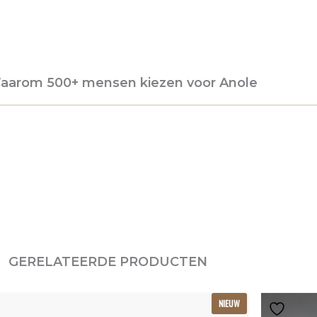
aarom 500+ mensen kiezen voor Anole
GERELATEERDE PRODUCTEN
Oorspronkelijke
Huidige
NIEUW
prijs
prijs