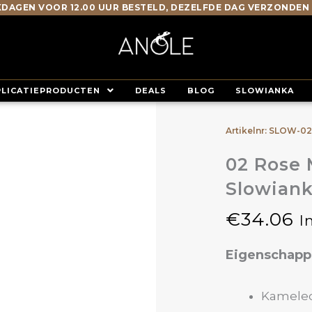
DAGEN VOOR 12.00 UUR BESTELD, DEZELFDE DAG VERZONDEN
PLICATIEPRODUCTEN
DEALS
BLOG
SLOWIANKA
Artikelnr: SLOW-0
02 Rose 
Slowian
€
34.06
I
Eigenschap
Kamele