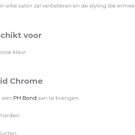
 in elke salon zal verbeteren en de styling die er
chikt voor
ooie kleur.
uid Chrome
n een
PH Bond
aan te brengen.
tharden.
ucten.