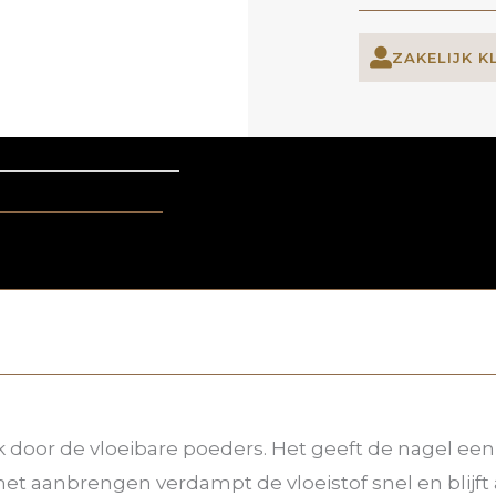
ZAKELIJK K
k door de vloeibare poeders. Het geeft de nagel ee
het aanbrengen verdampt de vloeistof snel en blijft