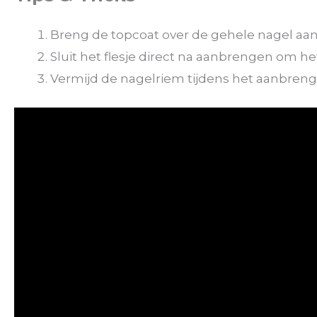
Breng de topcoat over de gehele nagel aa
Sluit het flesje direct na aanbrengen om 
Vermijd de nagelriem tijdens het aanbrenge