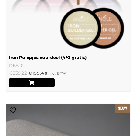
Iron Pompjes voordeel (4+2 gratis)
DEALS
€
239.22
€
159.48
Incl. BTW
Dit
NIEUW
product
heeft
meerdere