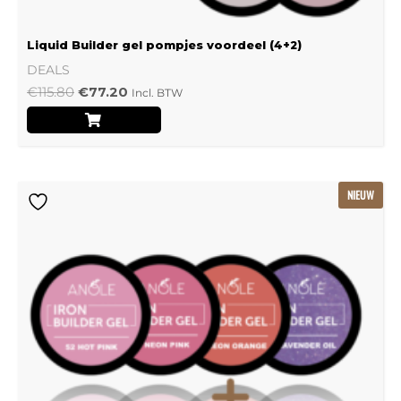
Liquid Builder gel pompjes voordeel (4+2)
DEALS
€
115.80
€
77.20
Incl. BTW
Oorspronkelijke
Huidige
NIEUW
prijs
prijs
was:
is:
€239.22.
€159.48.