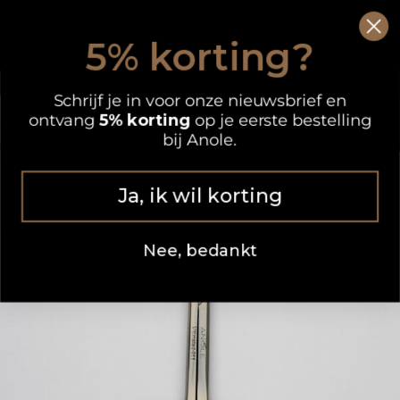
Ga
0
Wink
naar
5% korting?
de
OP WERKDAGEN VOOR 12.00 UUR BESTELD, DEZELFDE DAG VERZONDEN
inhoud
Schrijf je in voor onze nieuwsbrief en
ontvang
5% korting
op je eerste bestelling
bij Anole.
Ja, ik wil korting
Nee, bedankt