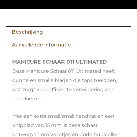
Beschrijving
Aanvullende informatie
MANICURE SCHAAR 011 ULTIMATED
Deze Manicure Schaar 011 Ultimated heeft
dunne en smalle bladen die taps toelopen,
wat zorgt voor efficiënte verwijdering van
nagelriemen.
Met een extra small/small handvat en een
knipblad van 15 mm, is deze schaar
ontworpen om velletjes en dode huidcellen