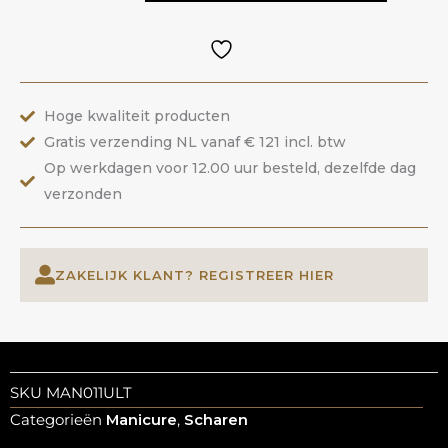
schaar
|
ANOLE
aantal
Hoge kwaliteit producten
Gratis verzending NL vanaf € 121 incl. btw
Op werkdagen voor 12.00 uur besteld, dezelfde dag
verzonden
ZAKELIJK KLANT? REGISTREER HIER
SKU
MAN011ULT
Categorieën
Manicure
,
Scharen