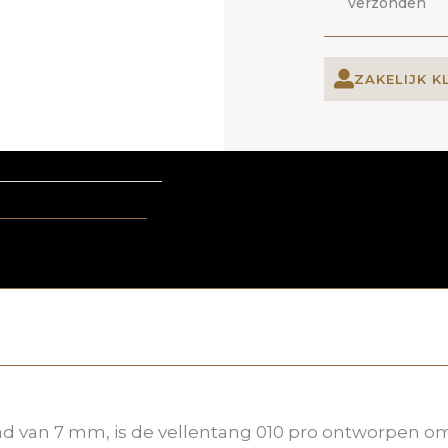
verzonden
ZAKELIJK K
d van 7 mm, is de vellentang 010 pro ontworpen om