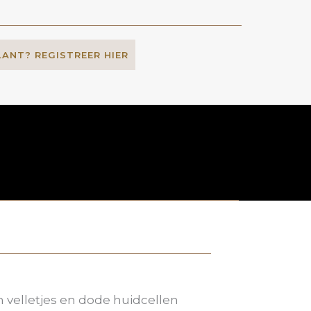
LANT? REGISTREER HIER
 velletjes en dode huidcellen