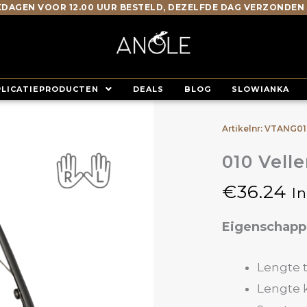
DAGEN VOOR 12.00 UUR BESTELD, DEZELFDE DAG VERZONDEN
PLICATIEPRODUCTEN
DEALS
BLOG
SLOWIANKA
Artikelnr: VTANG0
010 Vell
€
36.24
I
Eigenschap
Lengte 
Lengte 