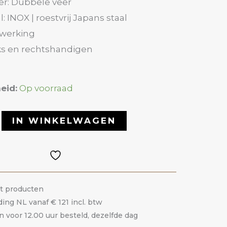
er: Dubbele veer
l: INOX | roestvrij Japans staal
fwerking
nks en rechtshandigen
eid:
Op voorraad
IN WINKELWAGEN
it producten
ding NL vanaf € 121 incl. btw
voor 12.00 uur besteld, dezelfde dag