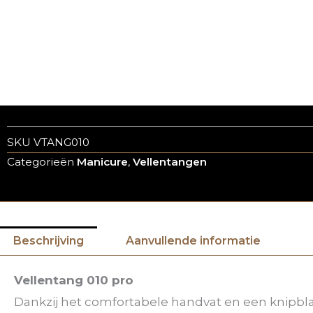
SKU
VTANG010
Categorieën
Manicure
,
Vellentangen
Beschrijving
Aanvullende informatie
Vellentang 010 pro
Dankzij het comfortabele handvat en een knipbla