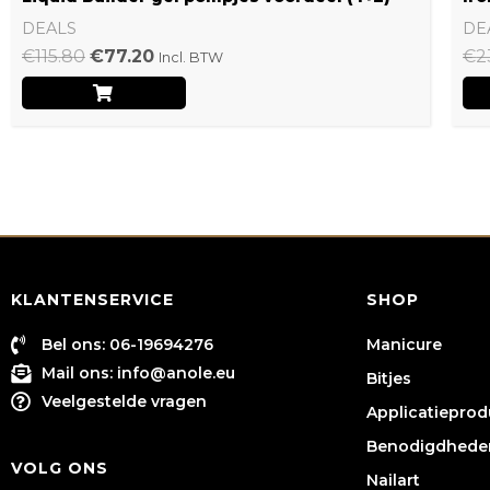
DEALS
DE
€
115.80
€
77.20
€
2
Incl. BTW
KLANTENSERVICE
SHOP
Bel ons: 06-19694276
Manicure
Mail ons:
info@anole.eu
Bitjes
Veelgestelde vragen
Applicatiepro
Benodigdhede
VOLG ONS
Nailart