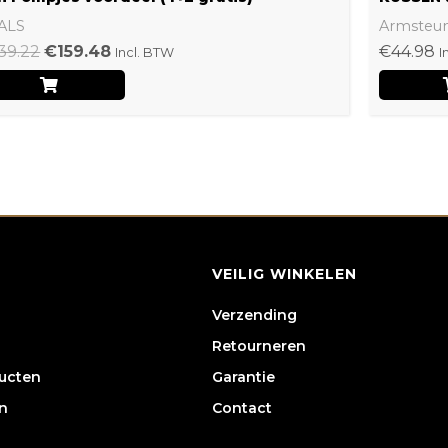
ALS
Armsteu
39.22
€
159.48
€
44.98
Incl. BTW
I
VEILIG WINKELEN
Verzending
Retourneren
ducten
Garantie
n
Contact