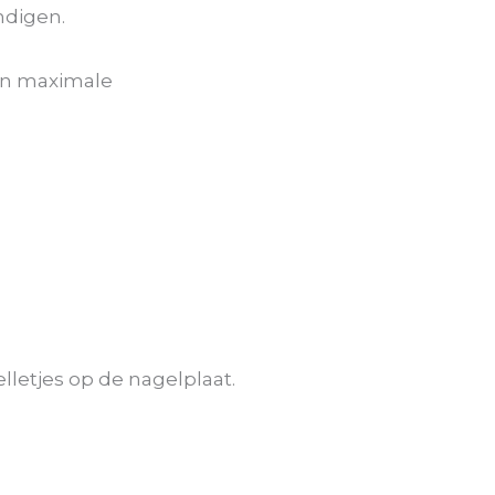
andigen.
een maximale
lletjes op de nagelplaat.