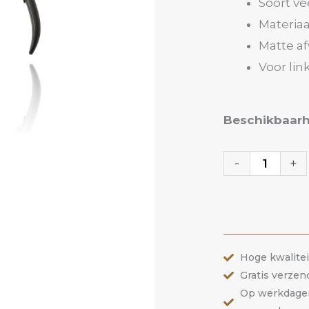
Soort ve
Materiaa
Matte a
Voor li
010
Beschikbaarh
Vellentang
Pro
-
+
|
ANOLE
aantal
Hoge kwalite
Gratis verzen
Op werkdagen 