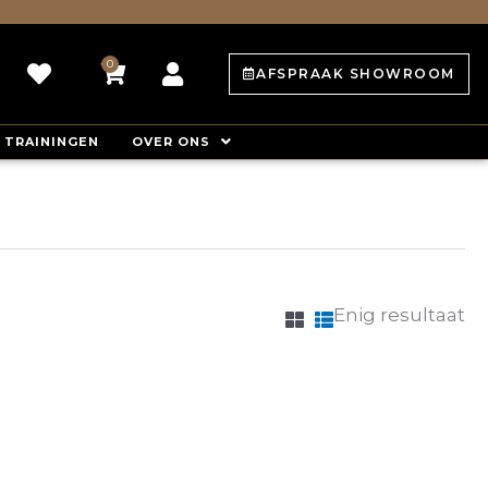
0
Winkelwagen
AFSPRAAK SHOWROOM
TRAININGEN
OVER ONS
Enig resultaat