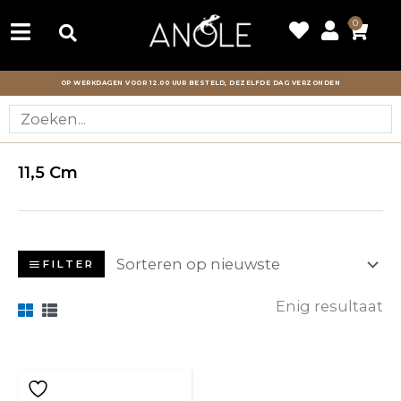
Ga
0
Wink
naar
de
OP WERKDAGEN VOOR 12.00 UUR BESTELD, DEZELFDE DAG VERZONDEN
inhoud
11,5 Cm
FILTER
Enig resultaat
Prijsklasse:
Dit
€5.45