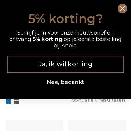
Ga
0
Wink
naar
5% korting?
de
OP WERKDAGEN VOOR 12.00 UUR BESTELD, DEZELFDE DAG VERZONDEN
inhoud
Schrijf je in voor onze nieuwsbrief en
ontvang
5% korting
op je eerste bestelling
bij Anole.
Ge
0,6 Mm
o
ni
Ja, ik wil korting
Nee, bedankt
FILTER
Toont alle 4 resultaten
Prijsklasse:
Prijsklasse:
Dit
Dit
€3.03
€3.03