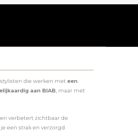
lstylisten die werken met
een
elijkaardig aan BIAB
, maar met
en verbetert zichtbaar de
je een strak en verzorgd