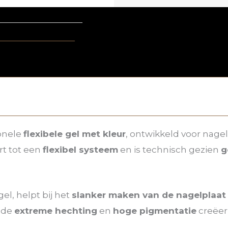
ionele
flexibele gel met kleur
, ontwikkeld voor nage
rt tot een
flexibel systeem
en is technisch gezien
g
el, helpt bij het
slanker maken van de nagelplaat
 de
extreme hechting
en
hoge pigmentatie
creëer 