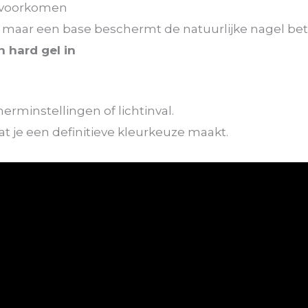
e voorkomen
maar een base beschermt de natuurlijke nagel bete
 hard gel in
rminstellingen of lichtinval.
at je een definitieve kleurkeuze maakt.