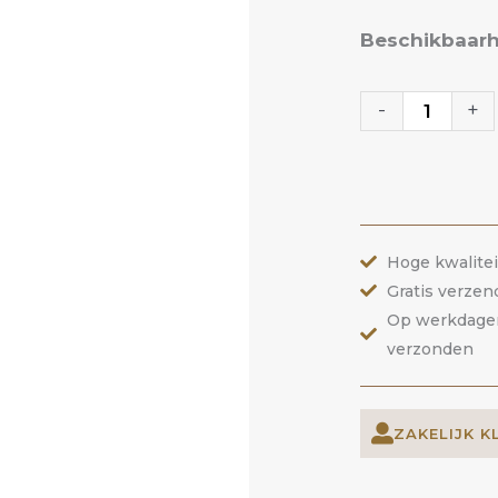
Rubber
Beschikbaarh
Corrector
118
-
+
Cover
|
ANOLE
aantal
Hoge kwalite
Gratis verzen
Op werkdagen 
verzonden
ZAKELIJK K