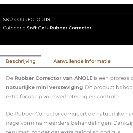
SKU
CORRECTOR118
Categorie
Soft Gel - Rubber Corrector
Beschrijving
Aanvullende informatie
De
Rubber Corrector van ANOLE
is een profess
natuurlijke mini versteviging
. Dit product behoo
extra focus op vormverbetering en controle.
De Rubber Corrector corrigeert de natuurlijke nag
nagelvorm na meerdere behandelingen. Dankzij
resultaat, zonder dat extra gelpolish nodig is.