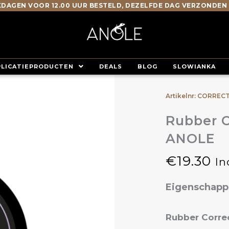
DAGEN VOOR 12.00 UUR BESTELD, DEZELFDE DAG VERZONDEN
PLICATIEPRODUCTEN
DEALS
BLOG
SLOWIANKA
Artikelnr: CORREC
Rubber C
ANOLE
€
19.30
In
Eigenschap
Rubber Corre