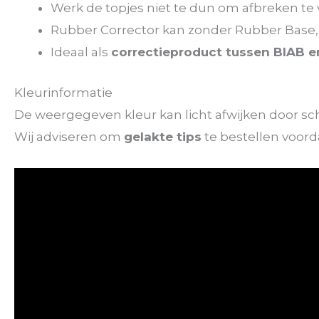
Werk de topjes niet te dun om afbreken t
Rubber Corrector kan zonder Rubber Base, 
Ideaal als
correctieproduct tussen BIAB en
Kleurinformatie
De weergegeven kleur kan licht afwijken door sche
Wij adviseren om
gelakte tips
te bestellen voord