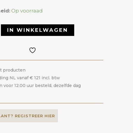
eid:
Op voorraad
IN WINKELWAGEN
it producten
ding NL vanaf € 121 incl. btw
voor 12.00 uur besteld, dezelfde dag
LANT? REGISTREER HIER