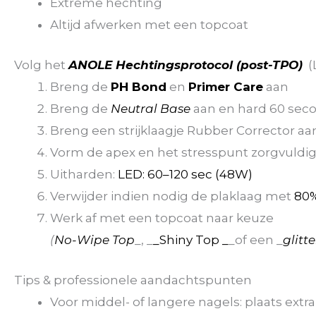
Extreme hechting
Altijd afwerken met een topcoat
Volg het
ANOLE Hechtingsprotocol (post-TPO)
(L
Breng de
PH Bond
en
Primer Care
aan
Breng de
Neutral Base
aan en hard 60 seco
Breng een strijklaagje Rubber Corrector aan 
Vorm de apex en het stresspunt zorgvuldi
Uitharden:
LED: 60–120 sec (48W)
Verwijder indien nodig de plaklaag met
80%
Werk af met een topcoat naar keuze
(
No-Wipe Top
_, _
_Shiny Top _
_of een _
glitt
Tips & professionele aandachtspunten
Voor middel- of langere nagels: plaats ext