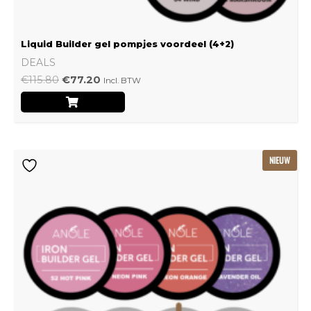
Liquid Builder gel pompjes voordeel (4+2)
DEALS
€
115.80
€
77.20
Incl. BTW
Oorspronkelijke
Huidige
NIEUW
prijs
prijs
was:
is:
€239.22.
€159.48.