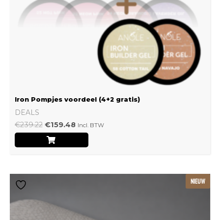
Iron Pompjes voordeel (4+2 gratis)
DEALS
€
239.22
€
159.48
Incl. BTW
Dit
NIEUW
product
heeft