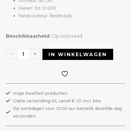
Grofheid: 150 Grit
Toeren: Tot 10.000
Handvoorkeur: Beiderzijds
Polijst
Beschikbaarheid:
Op voorraad
Bitje
3PA
-
+
IN WINKELWAGEN
|
ANOLE
aantal
Hoge kwaliteit producten
Gratis verzending NL vanaf € 121 incl. btw
Op werkdagen voor 12.00 uur besteld, dezelfde dag
verzonden