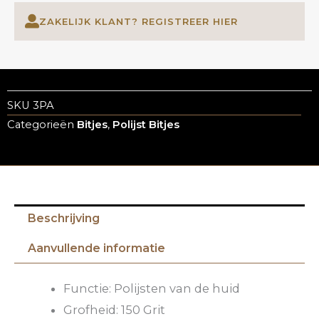
ZAKELIJK KLANT? REGISTREER HIER
SKU
3PA
Categorieën
Bitjes
,
Polijst Bitjes
Beschrijving
Aanvullende informatie
Functie: Polijsten van de huid
Grofheid: 150 Grit